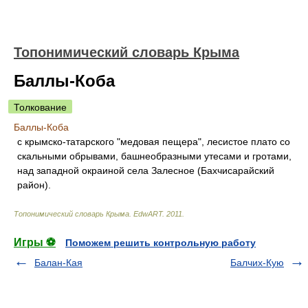
Топонимический словарь Крыма
Баллы-Коба
Толкование
Баллы-Коба
с крымско-татарского "медовая пещера", лесистое плато со
скальными обрывами, башнеобразными утесами и гротами,
над западной окраиной села Залесное (Бахчисарайский
район).
Топонимический словарь Крыма
.
EdwART
.
2011
.
Игры ⚽
Поможем решить контрольную работу
Балан-Кая
Балчих-Кую